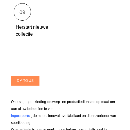
Herstart nieuwe
collectie
DM TO US
One-stop-sportkleding-ontwerp- en productiediensten op maat om
aan al uw behoeften te voldoen.
Ingorsports
, de meest innovatieve fabrikant en dienstverlener van
sportkleding.
Onze
missie
is om uw merk te versterken, gespecialiseerd in