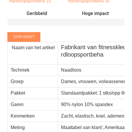
Geribbeld
Hoge impact
DATA SHEET
Fabrikant van fitnesskledi
Naam van het artikel
rdloopsportbeha
Techniek
Naadloos
Groep
Dames, vrouwen, volwassenen
Pakket
Standaardpakket: 1 stks/opp 600 
Garen
90% nylon 10% spandex
Kenmerken
Zacht, elastisch, koel, ademend, 
Meting
Maattabel van klant', Amerikaans