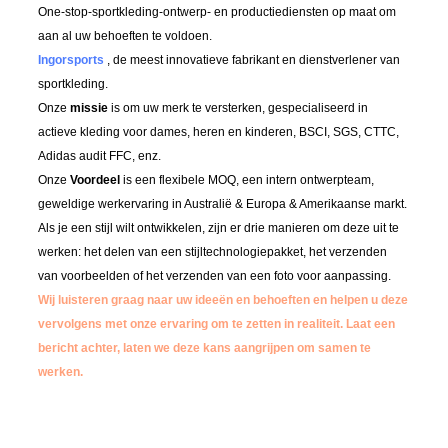
One-stop-sportkleding-ontwerp- en productiediensten op maat om
aan al uw behoeften te voldoen.
Ingorsports
, de meest innovatieve fabrikant en dienstverlener van
sportkleding.
Onze
missie
is om uw merk te versterken, gespecialiseerd in
actieve kleding voor dames, heren en kinderen, BSCI, SGS, CTTC,
Adidas audit FFC, enz.
Onze
Voordeel
is een flexibele MOQ, een intern ontwerpteam,
geweldige werkervaring in Australië & Europa & Amerikaanse markt.
Als je een stijl wilt ontwikkelen, zijn er drie manieren om deze uit te
werken: het delen van een stijltechnologiepakket, het verzenden
van voorbeelden of het verzenden van een foto voor aanpassing.
Wij luisteren graag naar uw ideeën en behoeften en helpen u deze
vervolgens met onze ervaring om te zetten in realiteit.
Laat een
bericht achter, laten we deze kans aangrijpen om samen te
werken.