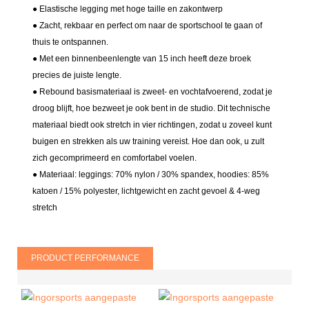
● Elastische legging met hoge taille en zakontwerp
● Zacht, rekbaar en perfect om naar de sportschool te gaan of
thuis te ontspannen.
● Met een binnenbeenlengte van 15 inch heeft deze broek
precies de juiste lengte.
● Rebound basismateriaal is zweet- en vochtafvoerend, zodat je
droog blijft, hoe bezweet je ook bent in de studio. Dit technische
materiaal biedt ook stretch in vier richtingen, zodat u zoveel kunt
buigen en strekken als uw training vereist. Hoe dan ook, u zult
zich gecomprimeerd en comfortabel voelen.
● Materiaal: leggings: 70% nylon / 30% spandex, hoodies: 85%
katoen / 15% polyester, lichtgewicht en zacht gevoel & 4-weg
stretch
PRODUCT PERFORMANCE