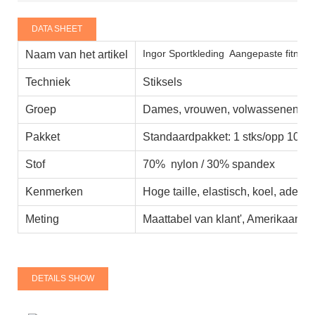
DATA SHEET
Ingor Sportkleding
Aangepaste fitnes
Naam van het artikel
Techniek
Stiksels
Groep
Dames, vrouwen, volwassenen
Pakket
Standaardpakket: 1 stks/opp 100 s
Stof
70% nylon / 30% spandex
Kenmerken
Hoge taille, elastisch, koel, adem
Meting
Maattabel van klant', Amerikaanse
DETAILS SHOW