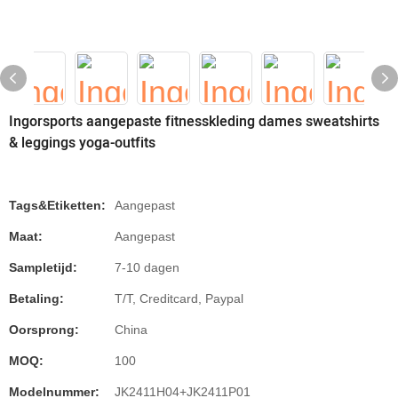
Ingorsports aangepaste fitnesskleding dames sweatshirts
& leggings yoga-outfits
Tags&Etiketten:
Aangepast
Maat:
Aangepast
Sampletijd:
7-10 dagen
Betaling:
T/T, Creditcard, Paypal
Oorsprong:
China
MOQ:
100
Modelnummer:
JK2411H04+JK2411P01