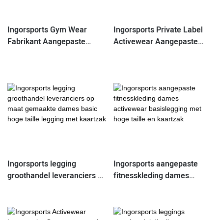
Ingorsports Gym Wear
Ingorsports Private Label
Fabrikant Aangepaste
Activewear Aangepaste
dames joggingbroek met
dames Activewear legging
elastische taille en
met hoge taille en zakken
trekkoord met zijzakken
Ingorsports legging
Ingorsports aangepaste
groothandel leveranciers op
fitnesskleding dames
maat gemaakte dames
activewear basislegging
basic hoge taille legging
met hoge taille en kaartzak
met kaartzak