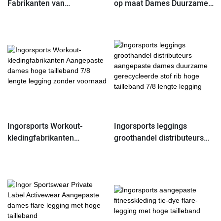
Fabrikanten van
op maat Dames Duurzame
aangepaste gymkleding
gerecyclede ribstof Hoge
Sportleggings met
tailleband 7/8-lengte
gerecyclede en duurzame
legging zonder voornaad
stof
Ingorsports Workout-
Ingorsports leggings
kledingfabrikanten
groothandel distributeurs
Aangepaste dames hoge
aangepaste dames
tailleband 7/8 lengte
duurzame gerecycleerde
legging zonder voornaad
stof rib hoge tailleband 7/8
lengte legging