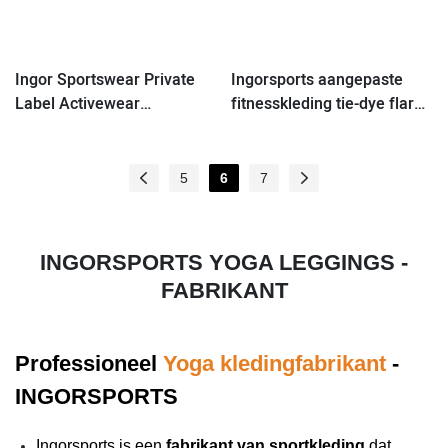
Ingor Sportswear Private
Ingorsports aangepaste
Label Activewear
fitnesskleding tie-dye flare-
Aangepaste dames flare
legging met hoge tailleband
legging met hoge tailleband
5
6
7
INGORSPORTS YOGA LEGGINGS -
FABRIKANT
Professioneel
Yoga kledingfabrikant
-
INGORSPORTS
Ingorsports is een
fabrikant van sportkleding
dat