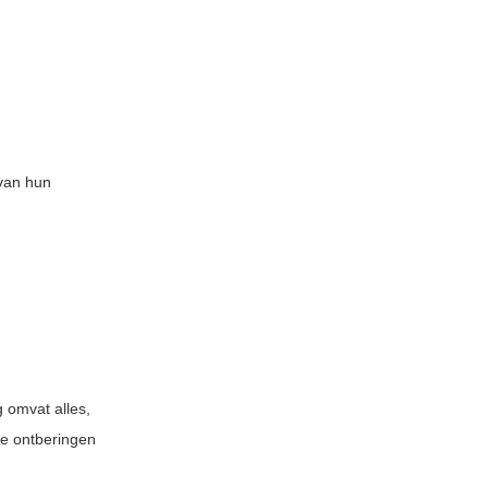
 van hun
 omvat alles,
 de ontberingen