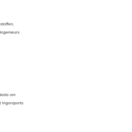
stoffen,
 ingenieurs
 tests om
t Ingorsports