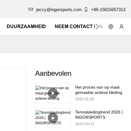
jeccy@ingorsports.com
+86-15815657313
DUURZAAMHEID
NEEM CONTACT MET ONS OP
Aanbevolen
Het proces van op maat
gemaakte actieve kleding
2025
11
28
Tenniskledingtrend 2026 |
INGORSPORTS
2025
10
31