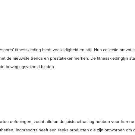
orts' fitnesskleding biedt veelzijdigheid en stijl. Hun collectie omvat 
met de nieuwste trends en prestatiekenmerken. De fitnesskledinglijn s
te bewegingsvrijheid bieden.
rten oefeningen, zodat atleten de juiste uitrusting hebben voor hun rou
htheffen, Ingorsports heeft een reeks producten die zijn ontworpen om d