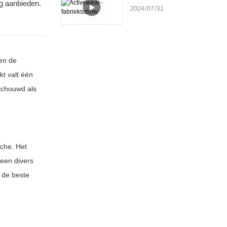
g aanbieden.
2024
07
31
een de
kt valt één
eschouwd als
nche. Het
 een divers
 de beste