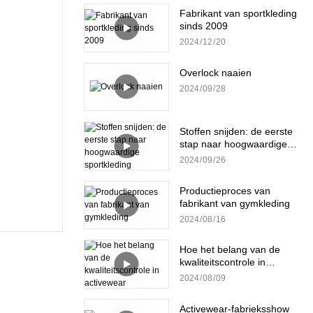
Fabrikant van sportkleding
sinds 2009
2024
12
20
Overlock naaien
2024
09
28
Stoffen snijden: de eerste
stap naar hoogwaardige
sportkleding
2024
09
26
Productieproces van
fabrikant van gymkleding
2024
08
16
Hoe het belang van de
kwaliteitscontrole in
activewear
2024
08
09
Activewear-fabrieksshow