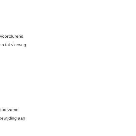
t voortdurend
en tot vierweg
n duurzame
oewijding aan