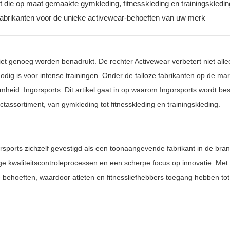
 die op maat gemaakte gymkleding, fitnesskleding en trainingskledin
abrikanten voor de unieke activewear-behoeften van uw merk
iet genoeg worden benadrukt. De rechter Activewear verbetert niet all
dig is voor intense trainingen. Onder de talloze fabrikanten op de mar
mheid: Ingorsports. Dit artikel gaat in op waarom Ingorsports wordt b
tassortiment, van gymkleding tot fitnesskleding en trainingskleding.
rsports zichzelf gevestigd als een toonaangevende fabrikant in de bra
enge kwaliteitscontroleprocessen en een scherpe focus op innovatie. Met
behoeften, waardoor atleten en fitnessliefhebbers toegang hebben tot