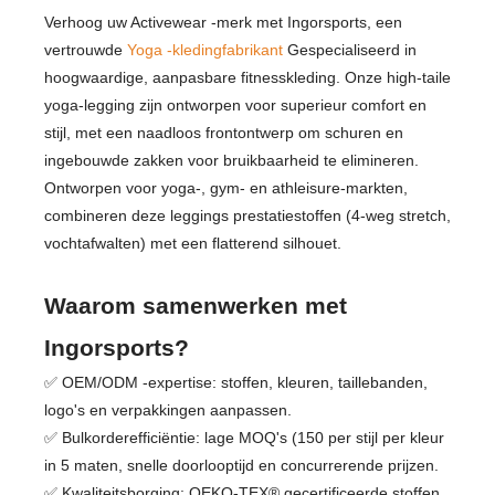
Verhoog uw Activewear -merk met Ingorsports, een
vertrouwde
Yoga -kledingfabrikant
Gespecialiseerd in
hoogwaardige, aanpasbare fitnesskleding. Onze high-taile
yoga-legging zijn ontworpen voor superieur comfort en
stijl, met een naadloos frontontwerp om schuren en
ingebouwde zakken voor bruikbaarheid te elimineren.
Ontworpen voor yoga-, gym- en athleisure-markten,
combineren deze leggings prestatiestoffen (4-weg stretch,
vochtafwalten) met een flatterend silhouet.
Waarom samenwerken met
Ingorsports?
✅ OEM/ODM -expertise: stoffen, kleuren, taillebanden,
logo's en verpakkingen aanpassen.
✅ Bulkorderefficiëntie: lage MOQ's (150 per stijl per kleur
in 5 maten, snelle doorlooptijd en concurrerende prijzen.
✅ Kwaliteitsborging: OEKO-TEX® gecertificeerde stoffen,