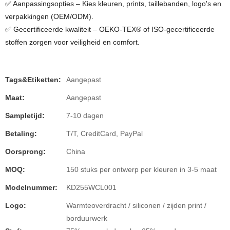
✅ Aanpassingsopties – Kies kleuren, prints, taillebanden, logo's en
verpakkingen (OEM/ODM).
✅ Gecertificeerde kwaliteit – OEKO-TEX® of ISO-gecertificeerde
stoffen zorgen voor veiligheid en comfort.
Tags&Etiketten:
Aangepast
Maat:
Aangepast
Sampletijd:
7-10 dagen
Betaling:
T/T, CreditCard, PayPal
Oorsprong:
China
MOQ:
150 stuks per ontwerp per kleuren in 3-5 maat
Modelnummer:
KD255WCL001
Logo:
Warmteoverdracht / siliconen / zijden print /
borduurwerk