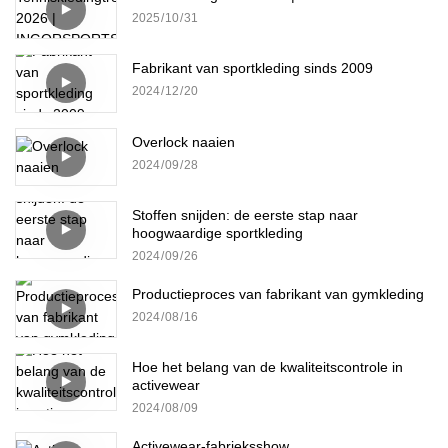
2025
10
31
Fabrikant van sportkleding sinds 2009
2024
12
20
Overlock naaien
2024
09
28
Stoffen snijden: de eerste stap naar
hoogwaardige sportkleding
2024
09
26
Productieproces van fabrikant van gymkleding
2024
08
16
Hoe het belang van de kwaliteitscontrole in
activewear
2024
08
09
Activewear-fabrieksshow