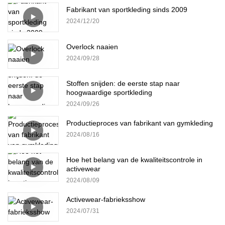
Fabrikant van sportkleding sinds 2009
2024
12
20
Overlock naaien
2024
09
28
Stoffen snijden: de eerste stap naar
hoogwaardige sportkleding
2024
09
26
Productieproces van fabrikant van gymkleding
2024
08
16
Hoe het belang van de kwaliteitscontrole in
activewear
2024
08
09
Activewear-fabrieksshow
2024
07
31